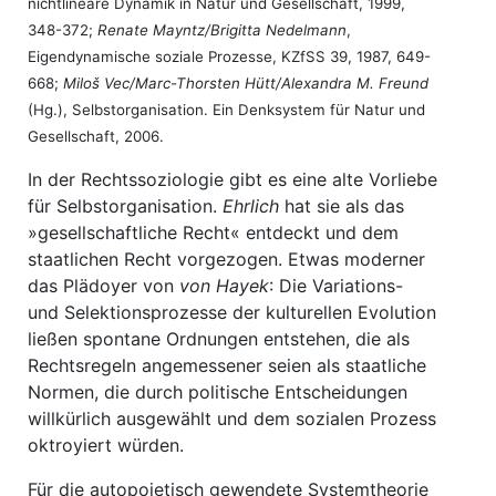
nichtlineare Dynamik in Natur und Gesellschaft, 1999,
348-372;
Renate Mayntz/Brigitta Nedelmann
,
Eigendynamische soziale Prozesse, KZfSS 39, 1987, 649-
668;
Miloš Vec/Marc-Thorsten Hütt/Alexandra M. Freund
(Hg.), Selbstorganisation. Ein Denksystem für Natur und
Gesellschaft, 2006.
In der Rechtssoziologie gibt es eine alte Vorliebe
für Selbstorganisation.
Ehrlich
hat sie als das
»gesellschaftliche Recht« entdeckt und dem
staatlichen Recht vorgezogen. Etwas moderner
das Plädoyer von
von Hayek
: Die Variations-
und Selektionsprozesse der kulturellen Evolution
ließen spontane Ordnungen entstehen, die als
Rechtsregeln angemessener seien als staatliche
Normen, die durch politische Entscheidungen
willkürlich ausgewählt und dem sozialen Prozess
oktroyiert würden.
Für die autopoietisch gewendete Systemtheorie