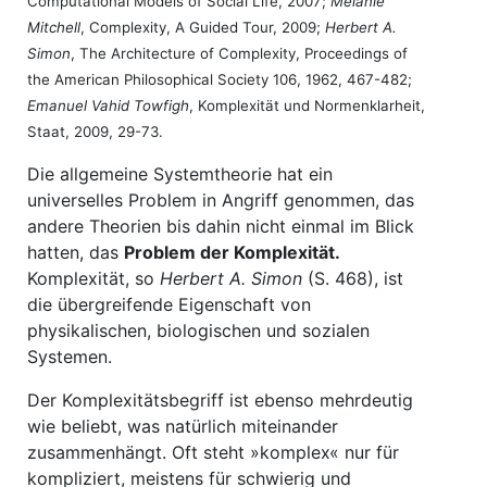
Computational Models of Social Life, 2007;
Melanie
Mitchell
, Complexity, A Guided Tour, 2009;
Herbert A.
Simon
, The Architecture of Complexity, Proceedings of
the American Philosophical Society 106, 1962, 467-482;
Emanuel Vahid Towfigh
, Komplexität und Normenklarheit,
Staat, 2009, 29-73.
Die allgemeine Systemtheorie hat ein
universelles Problem in Angriff genommen, das
andere Theorien bis dahin nicht einmal im Blick
hatten, das
Problem der Komplexität.
Komplexität, so
Herbert A. Simon
(S. 468), ist
die übergreifende Eigenschaft von
physikalischen, biologischen und sozialen
Systemen.
Der Komplexitätsbegriff ist ebenso mehrdeutig
wie beliebt, was natürlich miteinander
zusammenhängt. Oft steht »komplex« nur für
kompliziert, meistens für schwierig und