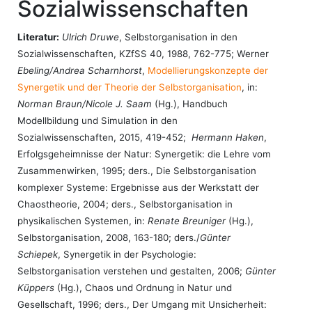
Sozialwissenschaften
Literatur:
Ulrich Druwe
, Selbstorganisation in den
Sozialwissenschaften, KZfSS 40, 1988, 762-775; Werner
Ebeling/Andrea Scharnhorst
,
Modellierungskonzepte der
Synergetik und der Theorie der Selbstorganisation
, in:
Norman Braun/Nicole J. Saam
(Hg.), Handbuch
Modellbildung und Simulation in den
Sozialwissenschaften, 2015, 419-452;
Hermann Haken
,
Erfolgsgeheimnisse der Natur: Synergetik: die Lehre vom
Zusammenwirken, 1995; ders., Die Selbstorganisation
komplexer Systeme: Ergebnisse aus der Werkstatt der
Chaostheorie, 2004; ders., Selbstorganisation in
physikalischen Systemen, in:
Renate Breuniger
(Hg.),
Selbstorganisation, 2008, 163-180; ders./
Günter
Schiepek
, Synergetik in der Psychologie:
Selbstorganisation verstehen und gestalten, 2006;
Günter
Küppers
(Hg.), Chaos und Ordnung in Natur und
Gesellschaft, 1996; ders., Der Umgang mit Unsicherheit: