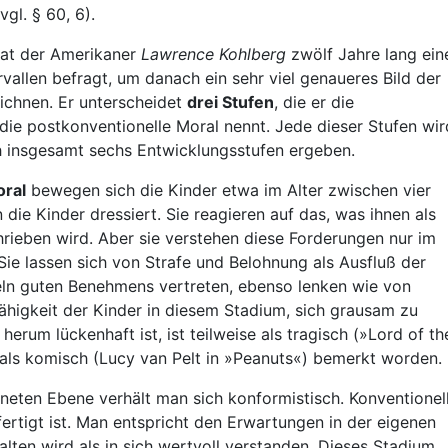
gl. § 60, 6).
at der Amerikaner
Lawrence Kohlberg
zwölf Jahre lang ein
vallen befragt, um danach ein sehr viel genaueres Bild der
ichnen. Er unterscheidet
drei Stufen
, die er die
 die postkonventionelle Moral nennt. Jede dieser Stufen wir
ch insgesamt sechs Entwicklungsstufen ergeben.
oral
bewegen sich die Kinder etwa im Alter zwischen vier
die Kinder dressiert. Sie reagieren auf das, was ihnen als
ieben wird. Aber sie verstehen diese Forderungen nur im
ie lassen sich von Strafe und Belohnung als Ausfluß der
eln guten Benehmens vertreten, ebenso lenken wie von
ähigkeit der Kinder in diesem Stadium, sich grausam zu
rum lückenhaft ist, ist teilweise als tragisch (»Lord of th
e als komisch (Lucy van Pelt in »Peanuts«) bemerkt worden.
eten Ebene verhält man sich konformistisch. Konventionel
tfertigt ist. Man entspricht den Erwartungen in der eigenen
lten wird als in sich wertvoll verstanden. Dieses Stadium