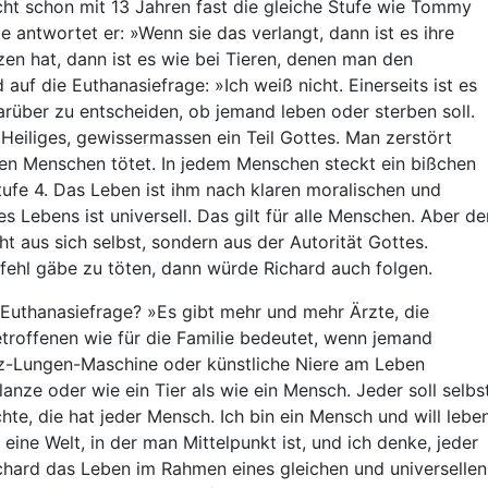
icht schon mit 13 Jahren fast die gleiche Stufe wie Tommy
e antwortet er: »Wenn sie das verlangt, dann ist es ihre
n hat, dann ist es wie bei Tieren, denen man den
auf die Euthanasiefrage: »Ich weiß nicht. Einerseits ist es
rüber zu entscheiden, ob jemand leben oder sterben soll.
Heiliges, gewissermassen ein Teil Gottes. Man zerstört
en Menschen tötet. In jedem Menschen steckt ein bißchen
tufe 4. Das Leben ist ihm nach klaren moralischen und
es Lebens ist universell. Das gilt für alle Menschen. Aber de
t aus sich selbst, sondern aus der Autorität Gottes.
fehl gäbe zu töten, dann würde Richard auch folgen.
 Euthanasiefrage? »Es gibt mehr und mehr Ärzte, die
troffenen wie für die Familie bedeutet, wenn jemand
rz-Lungen-Maschine oder künstliche Niere am Leben
lanze oder wie ein Tier als wie ein Mensch. Jeder soll selbs
e, die hat jeder Mensch. Ich bin ein Mensch und will leben
eine Welt, in der man Mittelpunkt ist, und ich denke, jeder
Richard das Leben im Rahmen eines gleichen und universellen