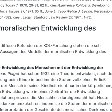
y Today 7, 1970, 29-31; 62 ff.; dies.
/Lawrence Kohlberg
, Developing
cial Issues 27, 1971, 65 ff.;
June L. Tapp /Felice J. Levine
, Persuasion
 564-582;
dies.
, Legal, Stanford Law Review 27, 1974, 1-72.
 moralischen Entwicklung des
diffusen Befunden der KOL-Forschung stehen die sehr
n Aussagen des Modells der moralischen Entwicklung des
e
Entwicklung des Menschen mit der Entwicklung der
ean Piaget
hat schon 1932 eine Theorie entwickelt, nach de
lung beim Kinde in bestimmten Stufen vollziehen. Er ließ
 der Mensch in seiner Kindheit nicht nur in der körperlichen
n Entwicklung wie in einem Zeitraffer die Entwicklung
Evolutionsprozess die Menschheit durchgemacht hat. Heute
edanken umzukehren, indem sie die Stufen der moralischen
 Interpretation der Geschichte des moralischen Denkens un