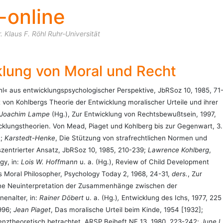
-online
Skip to content
 Klaus F. Röhl Ruhr-Universität
klung von Moral und Recht
l« aus entwicklungspsychologischer Perspektive, JbRSoz 10, 1985, 71
 von Kohlbergs Theorie der Entwicklung moralischer Urteile und ihrer
-Joachim Lampe
(Hg.), Zur Entwicklung von Rechtsbewußtsein, 1997,
cklungstheorien. Von Mead, Piaget und Kohlberg bis zur Gegenwart, 3.
2;
Karstedt-Henke
, Die Stützung von strafrechtlichen Normen und
szentrierter Ansatz, JbRSoz 10, 1985, 210-239;
Lawrence Kohlberg
,
gy, in:
Lois W. Hoffmann
u. a. (Hg.), Review of Child Development
as Moral Philosopher, Psychology Today 2, 1968, 24-31,
ders.
, Zur
ine Neuinterpretation der Zusammenhänge zwischen der
nenalter, in:
Rainer
Döbert
u. a. (Hg.)
,
Entwicklung des Ichs, 1977, 225
1996;
Jean Piaget
, Das moralische Urteil beim Kinde, 1954 [1932];
nztheoretisch betrachtet, ARSP Beiheft NF 13, 1980, 223-242;
June L