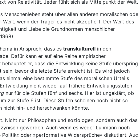
 von Relativität. Jeder fühlt sich als Mittelpunkt der Welt.
»Das Menschenleben steht über allen anderen moralischen ode
n Wert, wenn der Träger es nicht akzeptiert. Der Wert des
htigkeit und Liebe die Grundnormen menschlicher
 1968)
chema in Anspruch, dass es
transkulturell
in den
abe. Dafür kann er auf eine Reihe empirischer
behauptet er, dass die Entwicklung keine Stufe überspring
 sein, bevor die letzte Stufe erreicht ist. Es wird jedoch
das einmal eine bestimmte Stufe des moralischen Urteils
en Entwicklung nicht wieder auf frühere Entwicklungsstufen
rg
nur für die Stufen fünf und sechs. Hier ist ungeklärt, ob
m zur Stufe 6 ist. Diese Stufen scheinen noch nicht so
n nicht hin- und herschwanken könnte.
elt. Nicht nur Philosophen und soziologen, sondern auch das
de zynisch geworden. Auch wenn es weder Luhmann noch
 Politik« oder »performative Widersprüche« diskutiert. Au