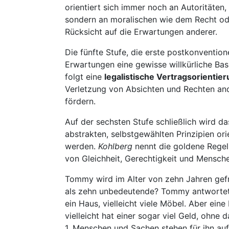
orientiert sich immer noch an Autoritäten,
sondern an moralischen wie dem Recht ode
Rücksicht auf die Erwartungen anderer.
Die fünfte Stufe, die erste postkonventio
Erwartungen eine gewisse willkürliche Basis
folgt eine
legalistische Vertragsorientie
Verletzung von Absichten und Rechten and
fördern.
Auf der sechsten Stufe schließlich wird d
abstrakten, selbstgewählten Prinzipien orie
werden.
Kohlberg
nennt die goldene Regel
von Gleichheit, Gerechtigkeit und Mensch
Tommy wird im Alter von zehn Jahren gefr
als zehn unbedeutende? Tommy antwortet: 
ein Haus, vielleicht viele Möbel. Aber ei
vielleicht hat einer sogar viel Geld, ohne
1. Menschen und Sachen stehen für ihn auf