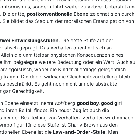
 Konformismus, sondern führt weiter zu aktiver Unterstützu
 Die dritte,
postkonventionelle Ebene
zeichnet sich durch
. Sie bildet das Stadium der moralischen Emanzipation von
 zwei Entwicklungsstufen.
Die erste Stufe auf der
istisch geprägt. Das Verhalten orientiert sich an
 Allein die unmittelbar physischen Konsequenzen eines
ne ihm beigelegte weitere Bedeutung oder ein Wert. Auch au
aiv egoistisch, wobei die Kinder allerdings gelegentlich
ragen. Die dabei wirksame Gleichheitsvorstellung bleib
des beschränkt. Es geht noch nicht um die abstrakte
r gar Gerechtigkeit.
len Ebene einsetzt, nennt
Kohlberg
good boy, good girl
nd ihren Beifall findet. Ein neuer Zug ist auch die
 bei der Beurteilung von Verhalten. Verhalten wird danach
Symbolfigur für diese Stufe ist Charly Brown aus den
ntionellen Ebene ist die
Law-and-Order-Stufe
. Man