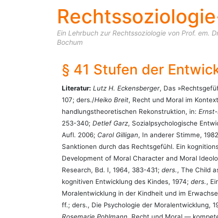
Rechtssoziologie
Ein Lehrbuch zur Rechtssoziologie von Prof. em. Dr.
Bochum
§ 41 Stufen der Entwic
Literatur:
Lutz H. Eckensberger
, Das »Rechtsgefüh
107; ders./
Heiko Breit
, Recht und Moral im Kontext
handlungstheoretischen Rekonstruktion, in:
Ernst
253-340;
Detlef Garz
, Sozialpsychologische Entwi
Aufl. 2006;
Carol Gilligan
, In anderer Stimme, 198
Sanktionen durch das Rechtsgefühl. Ein kognition
Development of Moral Character and Moral Ideolo
Research, Bd. I, 1964, 383-431;
ders.
, The Child 
kognitiven Entwicklung des Kindes, 1974;
ders.
, E
Moralentwicklung in der Kindheit und im Erwachse
ff.; ders., Die Psychologie der Moralentwicklung, 
Rosemarie Pohlmann
, Recht und Moral — kompete