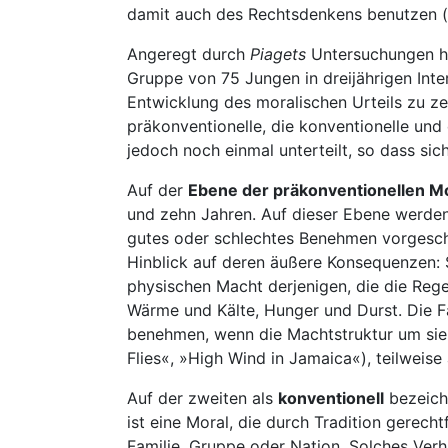
damit auch des Rechtsdenkens benutzen (v
Angeregt durch
Piagets
Untersuchungen h
Gruppe von 75 Jungen in dreijährigen Inter
Entwicklung des moralischen Urteils zu ze
präkonventionelle, die konventionelle und
jedoch noch einmal unterteilt, so dass si
Auf der
Ebene der präkonventionellen M
und zehn Jahren. Auf dieser Ebene werden 
gutes oder schlechtes Benehmen vorgeschr
Hinblick auf deren äußere Konsequenzen: S
physischen Macht derjenigen, die die Reg
Wärme und Kälte, Hunger und Durst. Die F
benehmen, wenn die Machtstruktur um sie he
Flies«, »High Wind in Jamaica«), teilweis
Auf der zweiten als
konventionell
bezeichn
ist eine Moral, die durch Tradition gerech
Familie, Gruppe oder Nation. Solches Verha