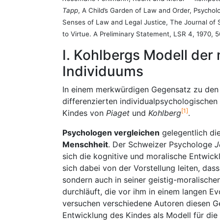
Tapp
, A Child’s Garden of Law and Order, Psycholog
Senses of Law and Legal Justice, The Journal of So
to Virtue. A Preliminary Statement, LSR 4, 1970,
I. Kohlbergs Modell der
Individuums
In einem merkwürdigen Gegensatz zu den 
differenzierten individualpsychologische
[1]
Kindes von
Piaget
und
Kohlberg
.
Psychologen vergleichen
gelegentlich di
Menschheit
. Der Schweizer Psychologe
J
sich die kognitive und moralische Entwick
sich dabei von der Vorstellung leiten, dass
sondern auch in seiner geistig-moralische
durchläuft, die vor ihm in einem langen 
versuchen verschiedene Autoren diesen G
Entwicklung des Kindes als Modell für die