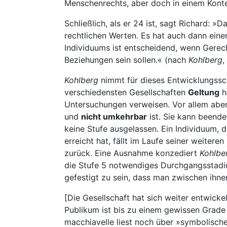
Menschenrechts, aber doch in einem Kontext
Schließlich, als er 24 ist, sagt Richard: 
rechtlichen Werten. Es hat auch dann eine
Individuums ist entscheidend, wenn Gerec
Beziehungen sein sollen.« (nach
Kohlberg
,
Kohlberg
nimmt für dieses Entwicklungss
verschiedensten Gesellschaften
Geltung
h
Untersuchungen verweisen. Vor allem aber 
und
nicht umkehrbar
ist. Sie kann beendet
keine Stufe ausgelassen. Ein Individuum, 
erreicht hat, fällt im Laufe seiner weiter
zurück. Eine Ausnahme konzediert
Kohlbe
die Stufe 5 notwendiges Durchgangsstadiu
gefestigt zu sein, dass man zwischen ihne
[Die Gesellschaft hat sich weiter entwick
Publikum ist bis zu einem gewissen Gra
macchiavelle liest noch über »symbolische